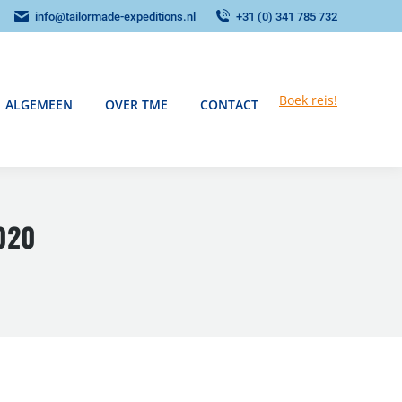
info@tailormade-expeditions.nl
+31 (0) 341 785 732
Boek reis!
ALGEMEEN
OVER TME
CONTACT
020