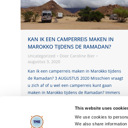
KAN IK EEN CAMPERREIS MAKEN IN
MAROKKO TIJDENS DE RAMADAN?
Uncategorized
Door
Caroline Bier
augustus 3, 2020
Kan ik een camperreis maken in Marokko tijdens
de Ramadan? 3 AUGUSTUS 2020 Misschien vraagt
u zich af of u wel een camperreis kunt gaan
maken in Marokko tijdens de Ramadan? Immers
er zijn reisorganisaties die daarom hun reizen
niet door laten gaan. Wij vertellen u graag een
This website uses cookie
paar zaken die handig zijn om te…
We use cookies to personal
We also share information 