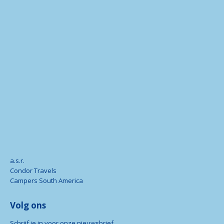
a.s.r.
Condor Travels
Campers South America
Volg ons
Schrijf je in voor onze nieuwsbrief