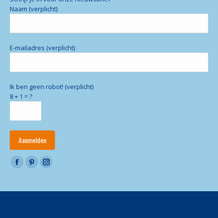
Naam (verplicht)
E-mailadres (verplicht)
Ik ben geen robot! (verplicht)
8 + 1 = ?
Vind ons op:
Facebook
Pinterest
Instagram
page
page
page
opens
opens
opens
in
in
in