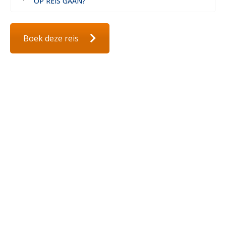
OP REIS GAAN?
Boek deze reis
Kij
k
oo
k
ee
ns
bij