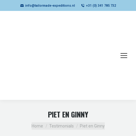
info@tailormade-expeditions.nl
+31 (0) 341 785 732
PIET EN GINNY
Je bent hier:
Home
Testimonials
Piet en Ginny