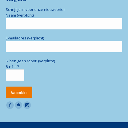
Schrijf je in voor onze nieuwsbrief
Naam (verplicht)
E-mailadres (verplicht)
Ik ben geen robot! (verplicht)
8 + 1 = ?
Vind ons op:
Facebook
Pinterest
Instagram
page
page
page
opens
opens
opens