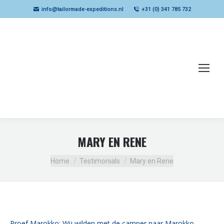
info@tailormade-expeditions.nl
+31 (0) 341 785 732
MARY EN RENE
Je bent hier:
Home
Testimonials
Mary en Rene
Proef Marokko: Wij wilden met de camper naar Marokko.