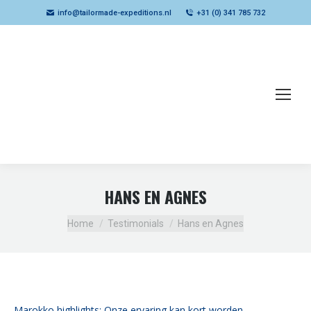
info@tailormade-expeditions.nl
+31 (0) 341 785 732
HANS EN AGNES
Je bent hier:
Home
Testimonials
Hans en Agnes
Marokko highlights: Onze ervaring kan kort worden