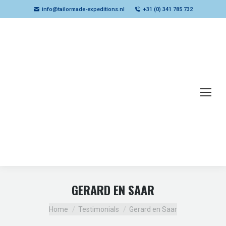
info@tailormade-expeditions.nl
+31 (0) 341 785 732
GERARD EN SAAR
Je bent hier:
Home
Testimonials
Gerard en Saar