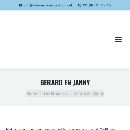
info@tailormade-expeditions.nl
+31 (0) 341 785 732
GERARD EN JANNY
Je bent hier:
Home
Testimonials
Gerard en Janny
Het maken van een avontuurlijke camperreis met TME met