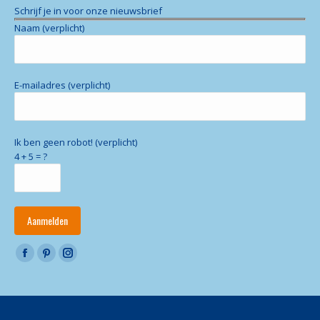
Schrijf je in voor onze nieuwsbrief
Naam (verplicht)
E-mailadres (verplicht)
Ik ben geen robot! (verplicht)
4 + 5 = ?
Vind ons op:
Facebook
Pinterest
Instagram
page
page
page
opens
opens
opens
in
in
in