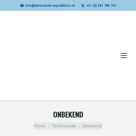
info@tailormade-expeditions.nl
+31 (0) 341 785 732
ONBEKEND
Je bent hier:
Home
Testimonials
Onbekend