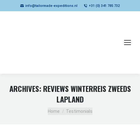
info@tailormade-expeditions.nl
+31 (0) 341 785 732
ARCHIVES:
REVIEWS WINTERREIS ZWEEDS
LAPLAND
Je bent hier:
Home
Testimonials