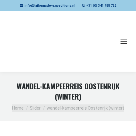
info@tailormade-expeditions.nl
+31 (0) 341 785 732
WANDEL-KAMPEERREIS OOSTENRIJK
(WINTER)
Je bent hier:
Home
Slider
wandel-kampeerreis Oostenrijk (winter)