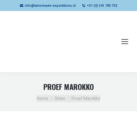
info@tailormade-expeditions.nl
+31 (0) 341 785 732
PROEF MAROKKO
Je bent hier:
Home
Slider
Proef Marokko