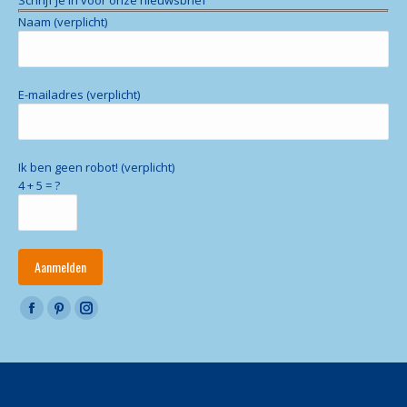
Schrijf je in voor onze nieuwsbrief
Naam (verplicht)
E-mailadres (verplicht)
Ik ben geen robot! (verplicht)
4 + 5 = ?
Vind ons op:
Facebook
Pinterest
Instagram
page
page
page
opens
opens
opens
in
in
in