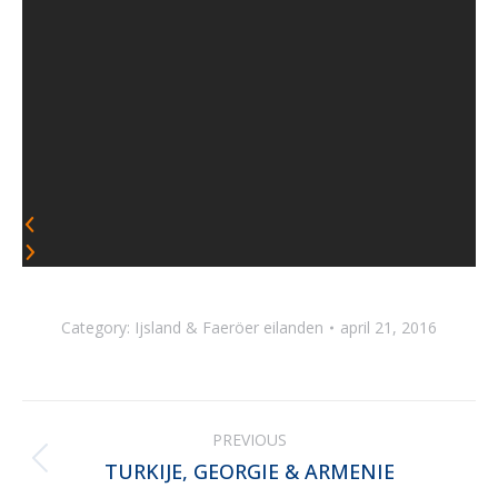
Category:
Ijsland & Faeröer eilanden
april 21, 2016
Album
PREVIOUS
navigation
TURKIJE, GEORGIE & ARMENIE
Previous