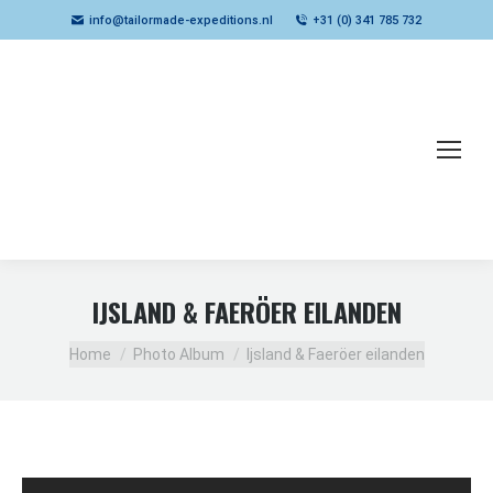
info@tailormade-expeditions.nl
+31 (0) 341 785 732
IJSLAND & FAERÖER EILANDEN
Je bent hier:
Home
Photo Album
Ijsland & Faeröer eilanden